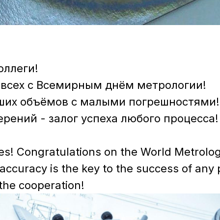
ллеги!
всех с Всемирным днём метрологии!
ших объёмов с малыми погрешностями!
ерений - залог успеха любого процесса!
es! Congratulations on the World Metrolo
curacy is the key to the success of any 
the cooperation!