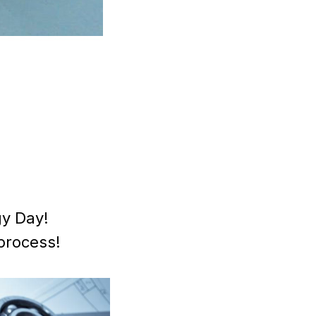
gy Day!
process!